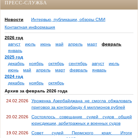
ПРЕСС-СЛУЖБА
Новости
Интервью, публикации, обзоры СМИ
Контактная информация
2026 год
август
июль
июнь
май
апрель
март
февраль
январь
2025 год
декабрь
ноябрь
октябрь
сентябрь
август
июль
июнь
май
апрель
март
февраль
январь
2024 год
декабрь
ноябрь
октябрь
Архив за февраль 2026 года
24.02.2026
Уроженка Азербайджана не смогла обжаловать
приговор за контрабанду 4 миллионов рублей
20.02.2026
Состоялось совещание судей судов общей
юрисдикции, арбитражных и военных судов
19.02.2026
Совет судей Пермского края: Итоги