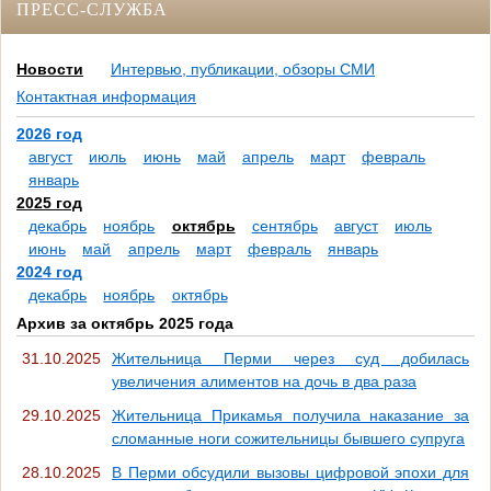
ПРЕСС-СЛУЖБА
Новости
Интервью, публикации, обзоры СМИ
Контактная информация
2026 год
август
июль
июнь
май
апрель
март
февраль
январь
2025 год
декабрь
ноябрь
октябрь
сентябрь
август
июль
июнь
май
апрель
март
февраль
январь
2024 год
декабрь
ноябрь
октябрь
Архив за октябрь 2025 года
31.10.2025
Жительница Перми через суд добилась
увеличения алиментов на дочь в два раза
29.10.2025
Жительница Прикамья получила наказание за
сломанные ноги сожительницы бывшего супруга
28.10.2025
В Перми обсудили вызовы цифровой эпохи для