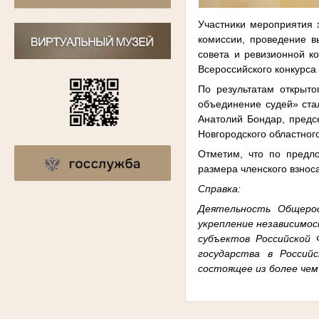
Участники мероприятия 
комиссии, проведение в
совета и ревизионной к
Всероссийского конкурса
По результатам открыт
объединение судей» стал
Анатолий Бондар, предс
Новгородского областного
Отметим, что по предл
размера членского взнос
Справка:
Деятельность Общерос
укрепление независимос
субъектов Российской 
государства в Россий
состоящее из более чем