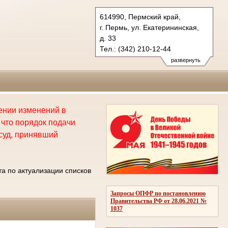
614990, Пермский край,
г. Пермь, ул. Екатерининская,
д. 33
Тел.: (342) 210-12-44
kraevoy.perm@sudrf.ru
развернуть
сении изменений в
что порядок подачи
суд, принявший
а по актуализации списков
Запросы ОПФР по постановлению
Правительства РФ от 28.06.2021 №
1037