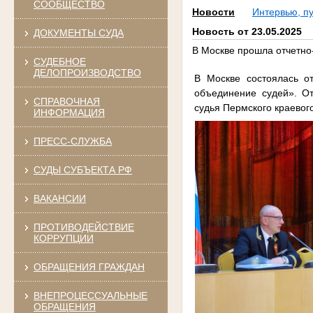
СООБЩЕСТВО
Новости
Интервью, п
Новость от 23.05.2025
ДОКУМЕНТЫ СУДА
В Москве прошла отчетно
СУДЕБНОЕ
ДЕЛОПРОИЗВОДСТВО
В Москве состоялась о
объединение судей». О
СПРАВОЧНАЯ
судья Пермского краевого
ИНФОРМАЦИЯ
ПРЕСС-СЛУЖБА
СУДЫ СУБЪЕКТА РФ
ВАКАНСИИ
ПРОТИВОДЕЙСТВИЕ
КОРРУПЦИИ
ОБРАЩЕНИЯ ГРАЖДАН
ВНЕПРОЦЕССУАЛЬНЫЕ
ОБРАЩЕНИЯ