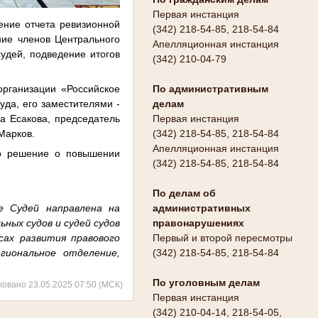
Первая инстанция
ение отчета ревизионной
(342) 218-54-85, 218-54-84
ние членов Центрального
Апелляционная инстанция
удей, подведение итогов
(342) 210-04-79
рганизации «Российское
По административным
уда, его заместителями -
делам
а Есакова, председатель
Первая инстанция
 Марков.
(342) 218-54-85, 218-54-84
Апелляционная инстанция
то решение о повышении
(342) 218-54-85, 218-54-84
По делам об
е Судей направлена на
административных
ных судов и судей судов
правонарушениях
сах развития правового
Первый и второй пересмотры
гиональное отделение,
(342) 218-54-85, 218-54-84
По уголовным делам
ковано 23.05.2025 07:50 (МСК)
Первая инстанция
(342) 210-04-14, 218-54-05,