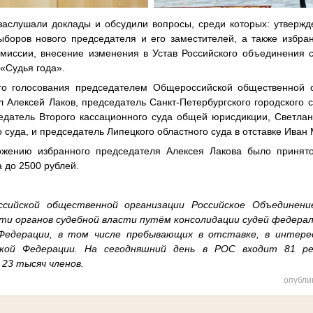
заслушали доклады и обсудили вопросы, среди которых: утвержд
ыборов нового председателя и его заместителей, а также избра
омиссии, внесение изменения в Устав Российского объединения с
 «Судья года».
ого голосования председателем Общероссийской общественной о
 Алексей Лаков, председатель Санкт-Петербургского городского с
едатель Второго кассационного суда общей юрисдикции, Светлан
 суда, и председатель Липецкого областного суда в отставке Иван
ожению избранного председателя Алексея Лакова было приня
а до 2500 рублей.
сийской общественной организации Российское Объединени
ти органов судебной власти путём консолидации судей федераль
Федерации, в том числе пребывающих в отставке, в интере
ской Федерации. На сегодняшний день в РОС входит 81 ре
 23 тысяч членов.
опубли