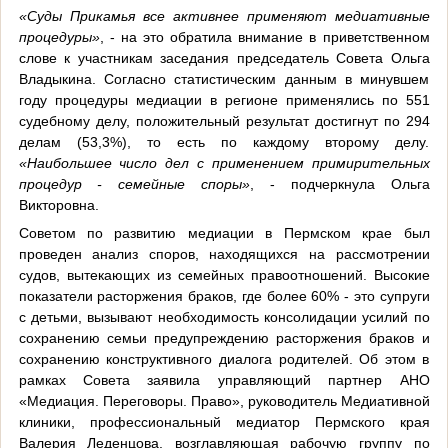
«Суды Прикамья все активнее применяют медиативные
процедуры»
, - на это обратила внимание в приветственном
слове к участникам заседания председатель Совета Ольга
Владыкина. Согласно статистическим данным в минувшем
году процедуры медиации в регионе применялись по 551
судебному делу, положительный результат достигнут по 294
делам (53,3%), то есть по каждому второму делу.
«Наибольшее число дел с применением примирительных
процедур - семейные споры»
, - подчеркнула Ольга
Викторовна.
Советом по развитию медиации в Пермском крае был
проведен анализ споров, находящихся на рассмотрении
судов, вытекающих из семейных правоотношений. Высокие
показатели расторжения браков, где более 60% - это супруги
с детьми, вызывают необходимость консолидации усилий по
сохранению семьи предупреждению расторжения браков и
сохранению конструктивного диалога родителей. Об этом в
рамках Совета заявила управляющий партнер АНО
«Медиация. Переговоры. Право», руководитель Медиативной
клиники, профессиональный медиатор Пермского края
Валерия Леденцова, возглавляющая рабочую группу по