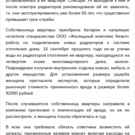
установленных в ее квартире. Слесари УК выходили к ней и
после осмотра радиаторов рекомендовали ей их заменить,
т.к. они эксплуатировались уже более 60 лет, что существенно
превышает срок службы.
Собственница квартиры приобрела батареи и напрямую
оплатила специалистам ООО «Жилищный комплекс Кизел»
работу по подключению новых радиаторов к системе
отопления дома. 16 сентября прошлого года из-за утечки
воды из радиаторов отопления ее квартиру, находящуюся на
четвертом этаже многоквартирного дома, залило.
Повреждения получили внутренняя отделка комнат, мебель и
другое имущество. Для установления размера ущерба
женщина пригласила экспертов, которые определили
рыночную стоимость причиненного вреда в размере более
92000 рублей.
После случившегося собственница квартиры направила в
компанию претензию о компенсации ей вреда, но ее не
рассмотрели, и женщина пошла обратилась в суд.
В иске она требовала обязать ответчика возместить ей
затраты, причиненные заливом комнат, включая расходы на