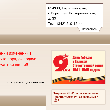
614990, Пермский край,
г. Пермь, ул. Екатерининская,
д. 33
Тел.: (342) 210-12-44
kraevoy.perm@sudrf.ru
развернуть
сении изменений в
что порядок подачи
суд, принявший
а по актуализации списков
Запросы ОПФР по постановлению
Правительства РФ от 28.06.2021 №
1037