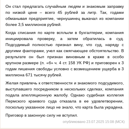
Он стал предлагать случайным людям и знакомым заправку
по низкой цене – всего 45 рублей за литр. Так, годами
обманывая предприятие, чернушинец выкачал из компании
более 3,5 миллионов рублей.
Когда списания по карте всплыли в бухгалтерии, компания
инициировала проверку, а затем обратилась в суд.
Подсудимый полностью признал вину, что суд, наряду с
другими факторами, учел как смягчающее обстоятельство. В
результате он был признан виновным в краже в особо
крупном размере (п. «б» ч. 4 ст. 158 УК РФ) и приговорен к 3
годам лишения свободы условно с возмещением ущерба в 3
миллиона 671 тысячу рублей.
Желая привлечь к ответственности и знакомого подсудимого,
выступавшего посредником в нескольких сделках, компания
подала апелляционную жалобу. Однако судебная коллегия
Пермского краевого суда отказала в ее удовлетворении,
поскольку указанное лицо не знало, что карта была украдена.
Приговор в законную силу не вступил.
опубликовано 23.07.2025 15:08 (МСК)